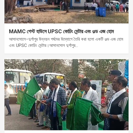
MAMC গেস্ট হাউসে UPSC কোচিং সেন্টার এবং ওল্ড এজ হোম
আসানসোলে–দুর্গাপুর উন্নয়ন পর্ষদের উদ্যোগে তৈরি করা হলো একটি ওল্ড এজ হোম
এবং UPSC কোচিং সেন্টার।আসানসোল দুর্গাপুর…