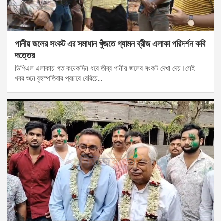
পানীয় জলের সংকট এর সমাধান খুঁজতে গ্যামন ব্রীজ এলাকা পরিদর্শন কবি
দত্তের
ডিপিএল এলাকায় গত কয়েকদিন ধরে তীব্র পানীয় জলের সংকট দেখা দেয়।সেই
খবর শুনে বৃহস্পতিবার প্রচারে বেরিয়ে…