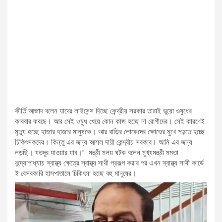
কীর্তি আজাদ বলেন যাদের লাইসেন্স দিচ্ছে কেন্দ্রীয় সরকার তারাই ভুয়ো ওষুধের
কারবার করছে। আর সেই ওষুধ খেয়ে কোন কাজ হচ্ছে না রোগীদের। সেই কারণেই
মৃত্যু হচ্ছে হাজার হাজার মানুষকে। আর বাড়ির লোকেদের ক্ষোভের মুখে পড়তে হচ্ছে
চিকিৎসকদের। কিন্তু এর জন্য আসল দায়ী কেন্দ্রীয় সরকার। আমি এর জন্য
লড়ছি। যতদূর যাওয়ার যাব।” মন্ত্রী মলয় ঘটক বলেন মুখ্যমন্ত্রী মমতা
বন্দ্যোপাধ্যায় স্বাস্থ্য ক্ষেত্রে স্বাস্থ্য সাথী প্রকল্প করার পর এখন স্বাস্থ্য সাথী কার্ডে
ই বেসরকারি হাসপাতালে চিকিৎসা হচ্ছে বহু মানুষের।
স্বাস্থ্য ক্ষেত্রে এটা বিশাল পরিবর্তন হয়েছে পশ্চিম বঙ্গে।মলয় ঘটকের দাবি ইএস