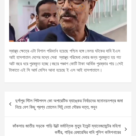
আই হাসপাতাল দেশের মধ্যে সেরা স্বাস্থ্য পরিষেবা দেবার জন্য পুরষ্কৃত হয় গত
আট বছর ধরে পুরষ্কৃত হচ্ছে।বছরে পঞ্চাশ কোটি টাকা আর্থিক পুরষ্কার পায়।সেই
টাকাতে এই সি আর্ম মেশিন আনা হয়েছে ই এস আই হাসপাতালে।
Post
দুর্গাপুর স্টিল পিউপলস কো অপারেটিভ ব্যাঙ্কের নির্বাচনের মনোনয়নপত্র জমা
navigation
নিয়ে বেশ কিছু প্রশ্ন তোলেন সিটু নেতা সৌরভ দত্ত, শুনুন
কাঁকসায় জাতীয় সড়কে গাড়ি উল্টে মর্মান্তিক মৃত্যু ইভেন্ট ম্যানেজমেন্টের মহিলা
কর্মীর, গাড়ির রেষারেষির দাবি পুলিশ কমিশনারের
Copyright © নিউজ বাংলা ডিজিটাল 2026