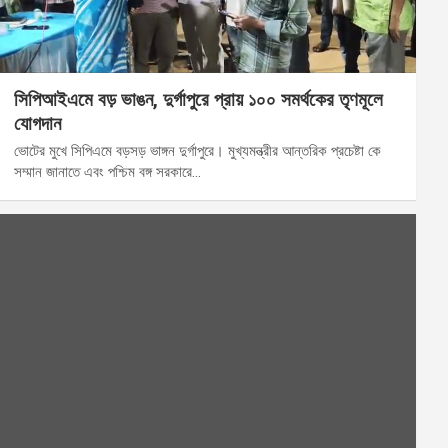
সিপিআইএমে বড় ভাঙন, দুর্গাপুরে প্রায় ১০০ সমর্থকের তৃণমূলে
যোগদান
ভোটের মুখে সিপিএমে বড়সড় ভাঙ্গন দুর্গাপুরে। মুখ্যমন্ত্রীর আন্তরিক প্রচেষ্টা কে
সম্মান জানাতে এবং পশ্চিম বঙ্গ সরকারে…