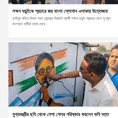
লক্ষন ঘড়ুইকে প্রচারে জয় বাংলা শ্লোগান এলাকায় উত্তেজনা
দুর্গাপুর পশ্চিম বিধান সভা কেন্দ্রের বিজেপি প্রার্থী লক্ষন ঘড়ুই প্রচারে গেলে তৃণমূল
কংগ্রেস কর্মীরা তাকে দেখে…
মুখ্যমন্ত্রীর ছবি থেকে লেপা গোবর পরিষ্কার করলেন কবি দত্ত