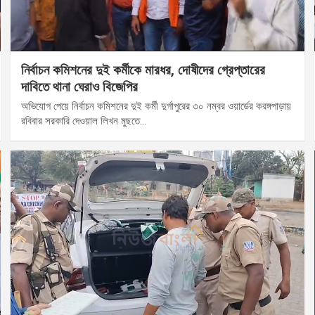
নির্বাচন কমিশনের দুই কর্মীকে মারধর, দোষীদের গ্রেপ্তারের
দাবিতে থানা ঘেরাও বিজেপির
অভিযোগ পেয়ে নির্বাচন কমিশনের দুই কর্মী দুর্গাপুরের ৩০ নম্বর ওয়ার্ডের করঙ্গপাড়ায়
রবিবার সরকারি দেওয়াল লিখন মুছতে…