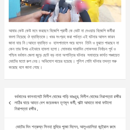
আবার কেউ কেউ মনে করছেন বিজেপি প্রার্থী কে ভোট না দেওয়ায় বিজেপি কর্মীরা
বদলা নিয়েছে ঔ ব্যাক্তিকে। খবর সংগ্রহ করা পর্যন্ত এই ঘটনার আসল কারন
জানা যায় নি।আহত ব্যাক্তি ও হাসপাতালে শুয়ে বলেন তিনি ও বুঝতে পারছেন না
কেন তার উপর এইভাবে হামলা হলো। সোমবার সারাদিন লোকসভা নির্বাচন পূর্ব ও
পশ্চিম বর্ধমান জেলা জুড়ে ছোট বড় নানা অশান্তির ঘটনার সমাহারে কার্যত পঞ্চায়েত
ভোটের মতো রুপ নেয়। অভিযোগ দায়ের হয়েছে। পুলিশ গোটা ঘটনার তদন্ত শুরু
করেছে বলে জানা গেছে।
Post
বর্ধমানের কালনাগেটে দিলীপ ঘোষের গাড়ি ভাঙচুর, দিলীপ ঘোষের নিরাপত্তা রক্ষীর
navigation
লাঠির ঘায়ে আহত বেশ কয়েকজন তৃণমূল কর্মী, পাল্টা আঘাতে মাথা ফাটলো
নিরাপত্তা রক্ষীর ,
ভোটের দিন শত্রুঘ্ন সিনহা মন্দিরে পূজো দিলেন, আলুওয়ালিয়া কন্ট্রোল রুমে