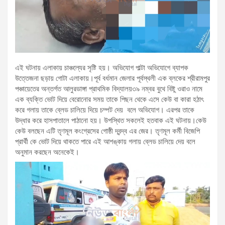
এই ঘটনায় এলাকায় চাঞ্চল্যের সৃষ্টি হয়। অভিযোগ পাল্টা অভিযোগে ব্যাপক
উত্তেজনা ছড়ায় গোটা এলাকায়।পূর্ব বর্ধমান জেলার পূর্বস্থলী এক ব্লকের শ্রীরামপুর
পঞ্চায়েতের অন্তর্গত আলুরডাঙ্গা প্রাথমিক বিদ্যালয়৩৯ নম্বর বুথে বিষ্টু ওরাও নামে
এক ব্যক্তি ভোট দিয়ে বেরোনোর সময় তাকে পিছন থেকে এসে কেউ বা কারা হঠাৎ
করে গলায় তাকে ব্লেড চালিয়ে দিয়ে চম্পট দেয় বলে অভিযোগ। এরপর তাকে
উদ্ধার করে হাসপাতালে পাঠানো হয়। উপস্থিত সকলেই হতবাক এই ঘটনায়।কেউ
কেউ বলছেন এটি তৃণমূল কংগ্রেসের গোষ্ঠী দ্বন্দ্ব এর জের। তৃণমূল কর্মী বিজেপি
প্রার্থী কে ভোট দিয়ে থাকতে পারে এই আশঙ্কায় গলায় ব্লেড চালিয়ে দেয় বলে
অনুমান করছেন অনেকেই।