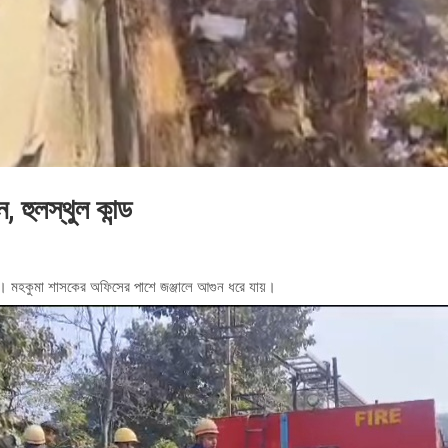
হুলস্থুল কান্ড
িসে। মহকুমা শাসকের অফিসের পাশে জঞ্জালে আগুন ধরে যায়।