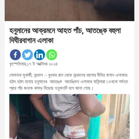
হনুমানের আক্রমনে আহত পাঁচ, আতঙ্কে বহুলা
দিঘীরবাগান এলাকা
বৃহস্পতিবার,১৭ ই অক্টোবর ২০২৪
সোমনাথ মুখার্জী, অন্ডাল :- বুধবার রাত থেকে অন্ডালের বহুলার দীঘির বাগান এলাকায়
হঠাৎ হঠাৎ হানায় হনুমানের আতঙ্কে আতঙ্কিত এলাকার বাসিন্দারা।এখনো পর্যন্ত
প্রায় পাঁচ জনকে কামড় দিয়েছে হনুমানটি বলে জানা গেছে।