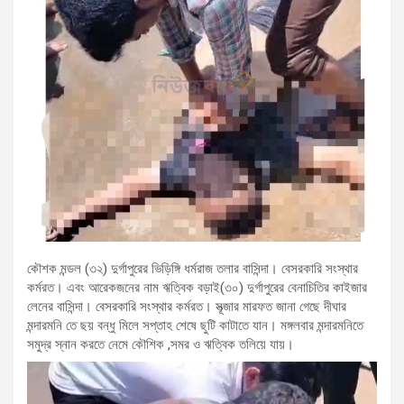
কৌশক মন্ডল (৩২) দুর্গাপুরের ভিড়িঙ্গি ধর্মরাজ তলার বাসিন্দা। বেসরকারি সংস্থার
কর্মরত। এবং আরেকজনের নাম ঋত্বিক বড়াই(৩০) দুর্গাপুরের বেনাচিতির কাইজার
লেনের বাসিন্দা। বেসরকারি সংস্থার কর্মরত। সূত্জার মারফত জানা গেছে দীঘার
মন্দারমনি তে ছয় বন্ধু মিলে সপ্তাহ শেষে ছুটি কাটাতে যান। মঙ্গলবার মন্দারমনিতে
সমুদ্র স্নান করতে নেমে কৌশিক ,সমর ও ঋত্বিক তলিয়ে যায়।