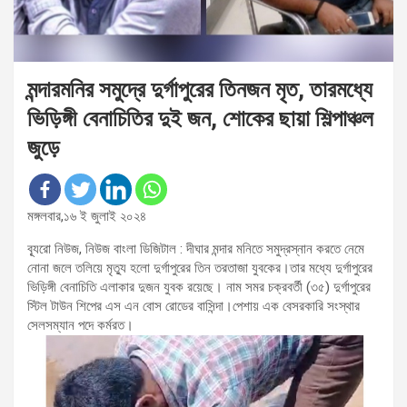
মন্দারমনির সমুদ্রে দুর্গাপুরের তিনজন মৃত, তারমধ্যে
ভিড়িঙ্গী বেনাচিতির দুই জন, শোকের ছায়া শিল্পাঞ্চল
জুড়ে
মঙ্গলবার,১৬ ই জুলাই ২০২৪
ব্যূরো নিউজ, নিউজ বাংলা ডিজিটাল : দীঘার মন্দার মনিতে সমুদ্রস্নান করতে নেমে
নোনা জলে তলিয়ে মৃত্যু হলো দুর্গাপুরের তিন তরতাজা যুবকের।তার মধ্যে দুর্গাপুরের
ভিড়িঙ্গী বেনাচিতি এলাকার দুজন যুবক রয়েছে। নাম সমর চক্রবর্তী (৩৫) দুর্গাপুরের
স্টিল টাউন শিপের এস এন বোস রোডের বাসিন্দা।পেশায় এক বেসরকারি সংস্থার
সেলসম্যান পদে কর্মরত।